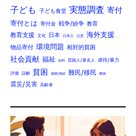
実態調査
子ども
寄付
子ども食堂
寄付とは
戦争/紛争
寄付金
教育
海外支援
教育支援
日本
文化
日本人
注意
環境問題
物品寄付
相対的貧困
社会貢献
福祉
虐待/暴力
芸能人/著名人
給料
貧困
難民/移民
評価
誤解
遺贈/相続
難病
震災/災害
高齢者