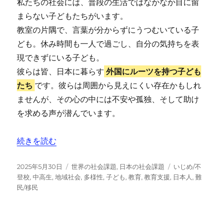
私たちの社会には、普段の生活ではなかなか目に留
まらない子どもたちがいます。
教室の片隅で、言葉が分からずにうつむいている子
ども。休み時間も一人で過ごし、自分の気持ちを表
現できずにいる子ども。
彼らは皆、日本に暮らす
外国にルーツを持つ子ども
たち
です。彼らは周囲から見えにくい存在かもしれ
ませんが、その心の中には不安や孤独、そして助け
を求める声が潜んでいます。
“【外国にルーツを持つ子どもたち】言葉の壁を超え、学び
続きを読む
投
カ
タ
2025年5月30日
世界の社会課題
,
日本の社会課題
いじめ/不
稿
テ
グ
登校
,
中高生
,
地域社会
,
多様性
,
子ども
,
教育
,
教育支援
,
日本人
,
難
日:
ゴ
民/移民
リ
ー