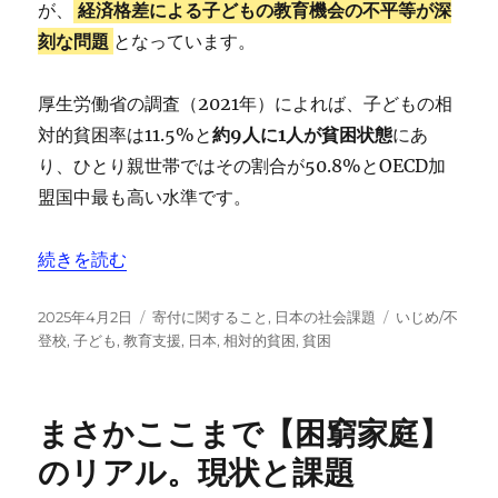
が、
経済格差による子どもの教育機会の不平等が深
刻な問題
となっています。
厚生労働省の調査（2021年）によれば、子どもの相
対的貧困率は11.5%と
約9人に1人が貧困状態
にあ
り、ひとり親世帯ではその割合が50.8%とOECD加
盟国中最も高い水準です。
“おすすめ団体5選【日本の教育支援】に寄付したい。” 
続きを読む
投
カ
タ
2025年4月2日
寄付に関すること
,
日本の社会課題
いじめ/不
稿
テ
グ
登校
,
子ども
,
教育支援
,
日本
,
相対的貧困
,
貧困
日:
ゴ
リ
ー
まさかここまで【困窮家庭】
のリアル。現状と課題