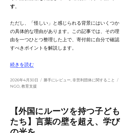
す
。
ただし、「怪しい」と感じられる背景にはいくつか
の具体的な理由があります。この記事では、その理
由を一つひとつ整理した上で、寄付前に自分で確認
すべきポイントを解説します。
“セーブ・ザ・チルドレンは怪しい？実態・資金の使い道
続きを読む
投
カ
タ
2026年4月30日
勝手にレビュー
,
非営利団体に関すること
稿
テ
グ
NGO
,
教育支援
日:
ゴ
リ
ー
【外国にルーツを持つ子ども
たち】言葉の壁を超え、学び
の光を