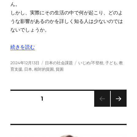
ん。
しかし、実際にその生活の中で何が起こり、どのよ
うな影響があるのかを詳しく知る人は少ないのでは
ないでしょうか。
“まさかここまで【困窮家庭】のリアル。現状と課題” の
続きを読む
投
カ
タ
2024年12月13日
日本の社会課題
いじめ/不登校
,
子ども
,
教
稿
テ
グ
育支援
,
日本
,
相対的貧困
,
貧困
日:
ゴ
リ
ー
投
固定ページ
1
次の
稿
ペー
ジ
の