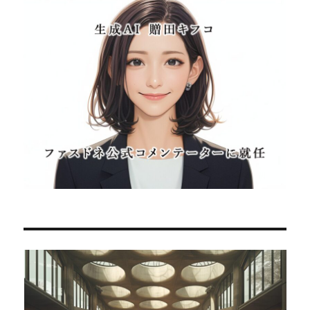
ペ
ー
ジ
送
り