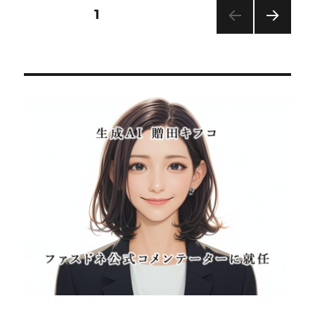
投
固定ページ
1
次の
稿
ペー
ジ
の
ペ
ー
ジ
送
り