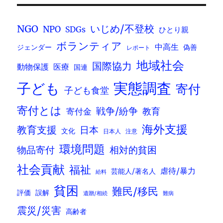
いじめ/不登校
NGO
NPO
SDGs
ひとり親
ボランティア
中高生
ジェンダー
偽善
レポート
地域社会
国際協力
動物保護
医療
国連
実態調査
子ども
寄付
子ども食堂
寄付とは
戦争/紛争
寄付金
教育
海外支援
教育支援
日本
文化
日本人
注意
環境問題
物品寄付
相対的貧困
社会貢献
福祉
虐待/暴力
芸能人/著名人
給料
貧困
難民/移民
評価
誤解
遺贈/相続
難病
震災/災害
高齢者