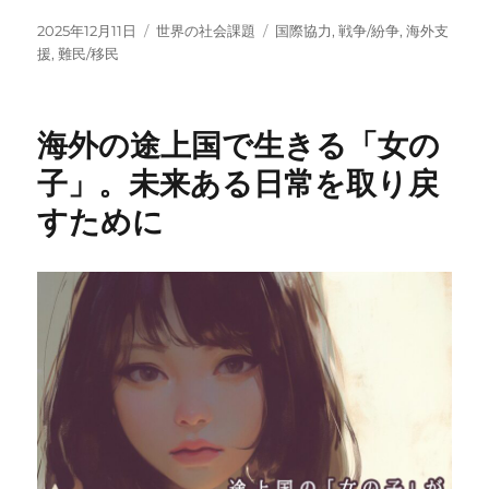
投
カ
タ
2025年12月11日
世界の社会課題
国際協力
,
戦争/紛争
,
海外支
稿
テ
グ
援
,
難民/移民
日:
ゴ
リ
ー
海外の途上国で生きる「女の
子」。未来ある日常を取り戻
すために