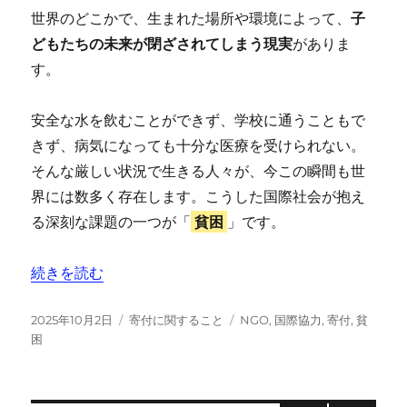
世界のどこかで、生まれた場所や環境によって、
子
どもたちの未来が閉ざされてしまう現実
がありま
す。
安全な水を飲むことができず、学校に通うこともで
きず、病気になっても十分な医療を受けられない。
そんな厳しい状況で生きる人々が、今この瞬間も世
界には数多く存在します。こうした国際社会が抱え
る深刻な課題の一つが「
貧困
」です。
“【開発途上国への貧困支援】あなたの寄付で未来を変える
続きを読む
投
カ
タ
2025年10月2日
寄付に関すること
NGO
,
国際協力
,
寄付
,
貧
稿
テ
グ
困
日:
ゴ
リ
ー