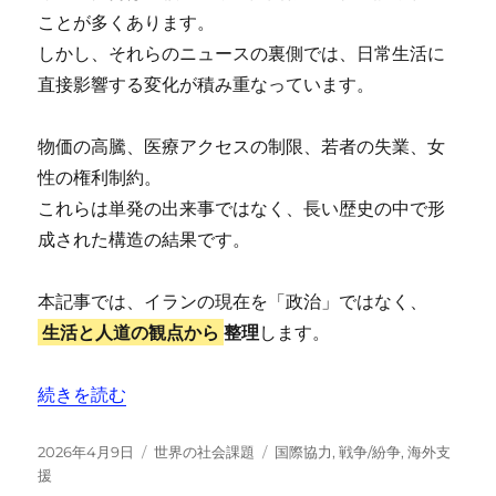
ことが多くあります。
しかし、それらのニュースの裏側では、日常生活に
直接影響する変化が積み重なっています。
物価の高騰、医療アクセスの制限、若者の失業、女
性の権利制約。
これらは単発の出来事ではなく、長い歴史の中で形
成された構造の結果です。
本記事では、イランの現在を「政治」ではなく、
生活と人道の観点から
整理
します。
“ 【イラン情勢】はなぜ「遠い話」ではないのか” の
続きを読む
投
カ
タ
2026年4月9日
世界の社会課題
国際協力
,
戦争/紛争
,
海外支
稿
テ
グ
援