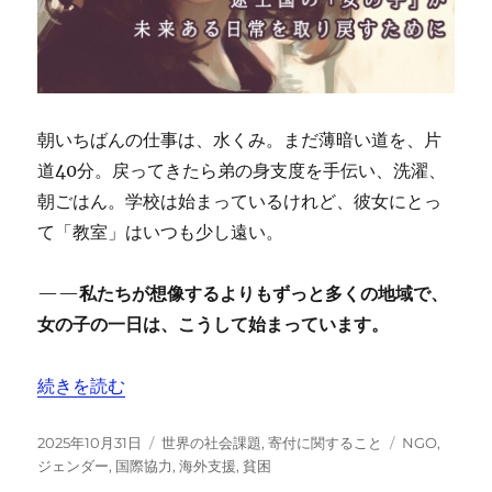
朝いちばんの仕事は、水くみ。まだ薄暗い道を、片
道40分。戻ってきたら弟の身支度を手伝い、洗濯、
朝ごはん。学校は始まっているけれど、彼女にとっ
て「教室」はいつも少し遠い。
——
私たちが想像するよりもずっと多くの地域で、
女の子の一日は、こうして始まっています。
“海外の途上国で生きる「女の子」。未来ある日常を取り戻
続きを読む
投
カ
タ
2025年10月31日
世界の社会課題
,
寄付に関すること
NGO
,
稿
テ
グ
ジェンダー
,
国際協力
,
海外支援
,
貧困
日:
ゴ