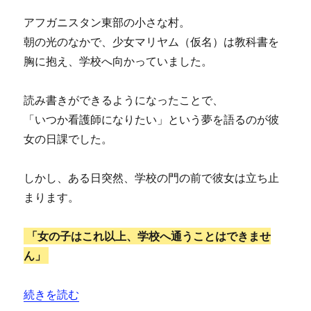
アフガニスタン東部の小さな村。
朝の光のなかで、少女マリヤム（仮名）は教科書を
胸に抱え、学校へ向かっていました。
読み書きができるようになったことで、
「いつか看護師になりたい」という夢を語るのが彼
女の日課でした。
しかし、ある日突然、学校の門の前で彼女は立ち止
まります。
「女の子はこれ以上、学校へ通うことはできませ
ん」
“アフガニスタンの子どもたちと女子教育問題——紛争と
続きを読む