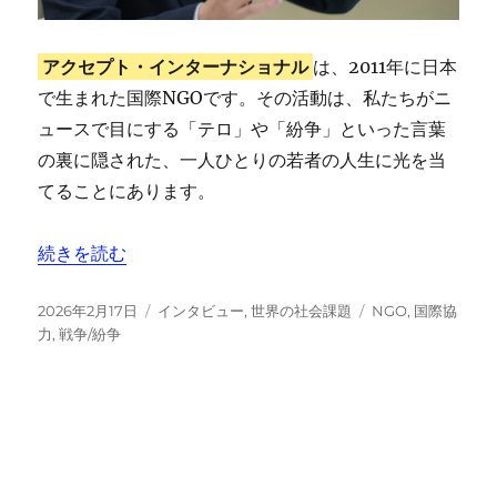
アクセプト・インターナショナル
は、2011年に日本
で生まれた国際NGOです。その活動は、私たちがニ
ュースで目にする「テロ」や「紛争」といった言葉
の裏に隠された、一人ひとりの若者の人生に光を当
てることにあります。
“取材【アクセプト・インターナショナル】テロと紛争を
続きを読む
投
カ
タ
2026年2月17日
インタビュー
,
世界の社会課題
NGO
,
国際協
稿
テ
グ
力
,
戦争/紛争
日:
ゴ
リ
ー