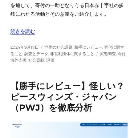
を通して、寄付の一助となりうる日本赤十字社の多
岐にわたる活動とその意義をご紹介します。
“【勝手にレビュー】怪しい？日本赤十字社への寄付：そ
続きを読む
投
カ
2024年9月17日
世界の社会課題
,
勝手にレビュー
,
寄付に関す
稿
テ
タ
ること
,
調査とデータ
,
非営利団体に関すること
実態調査
,
寄付
,
日:
ゴ
グ
海外支援
,
社会貢献
,
評価
リ
ー
【勝手にレビュー】怪しい？
ピースウィンズ・ジャパン
（PWJ）を徹底分析