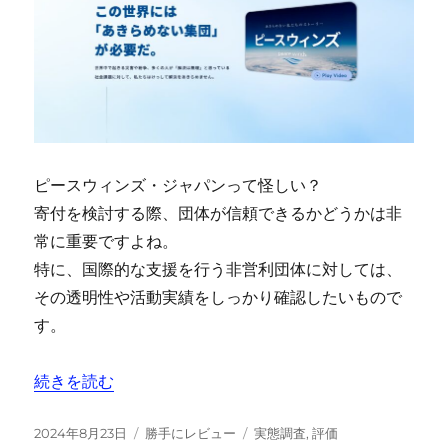
ピースウィンズ・ジャパンって怪しい？
寄付を検討する際、団体が信頼できるかどうかは非
常に重要ですよね。
特に、国際的な支援を行う非営利団体に対しては、
その透明性や活動実績をしっかり確認したいもので
す。
“【勝手にレビュー】怪しい？ピースウィンズ・ジャパン（
続きを読む
投
カ
タ
2024年8月23日
勝手にレビュー
実態調査
,
評価