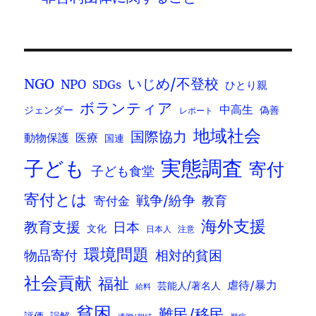
いじめ/不登校
NGO
NPO
SDGs
ひとり親
ボランティア
中高生
ジェンダー
偽善
レポート
地域社会
国際協力
動物保護
医療
国連
実態調査
子ども
寄付
子ども食堂
寄付とは
戦争/紛争
寄付金
教育
海外支援
教育支援
日本
文化
日本人
注意
環境問題
物品寄付
相対的貧困
社会貢献
福祉
虐待/暴力
芸能人/著名人
給料
貧困
難民/移民
評価
誤解