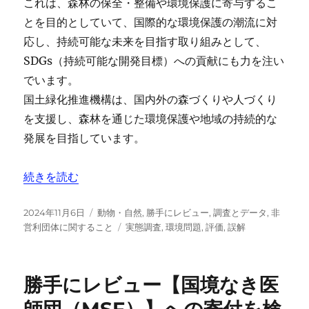
これは、森林の保全・整備や環境保護に寄与するこ
とを目的としていて、国際的な環境保護の潮流に対
応し、持続可能な未来を目指す取り組みとして、
SDGs（持続可能な開発目標）への貢献にも力を注い
でいます。
国土緑化推進機構は、国内外の森づくりや人づくり
を支援し、森林を通じた環境保護や地域の持続的な
発展を目指しています。
“怪しい？【緑の羽根募金】についての全貌と歴史、募金の
続きを読む
投
カ
2024年11月6日
動物・自然
,
勝手にレビュー
,
調査とデータ
,
非
稿
テ
タ
営利団体に関すること
実態調査
,
環境問題
,
評価
,
誤解
日:
ゴ
グ
リ
ー
勝手にレビュー【国境なき医
師団（MSF）】への寄付を検