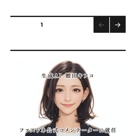
稿
テ
グ
日:
ゴ
リ
ー
投
固定ページ
1
次の
稿
ペー
ジ
の
ペ
ー
ジ
送
り