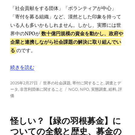
「社会貢献をする団体」「ボランティアが中心」
「寄付を募る組織」など、漠然とした印象を持って
いる人も多いかもしれません。しかし、実際には世
界中のNPOが
数十億円規模の資金を動かし、政府や
企業と連携しながら社会課題の解決に取り組んでい
る
のです。
“【NPO/非営利団体ランキング】を徹底分析！日本と海
続きを読む
投
カ
2025年2月27日
世界の社会課題
,
寄付に関すること
,
調査とデ
稿
テ
タ
ータ
,
非営利団体に関すること
NGO
,
NPO
,
実態調査
,
給料
,
評
日:
ゴ
グ
価
リ
ー
怪しい？【緑の羽根募金】に
ついての全貌と歴史、募金の