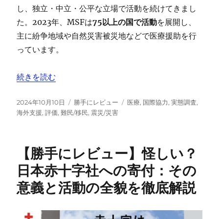
し、独立・中立・公平な立場で活動を続けてきまし
た。2023年、MSFは
75以上の国で活動
を展開し、
主に紛争地域や自然災害被災地などで医療援助を行
っています。
“勝手にレビュー【国境なき医師団（MSF）】への寄付を
続きを読む
投
カ
タ
2024年10月10日
勝手にレビュー
医療
,
国際協力
,
実態調査
,
稿
テ
グ
海外支援
,
評価
,
難民/移民
,
震災/災害
日:
ゴ
リ
ー
【勝手にレビュー】怪しい？
日本赤十字社への寄付：その
意義と活動の全貌を徹底解説