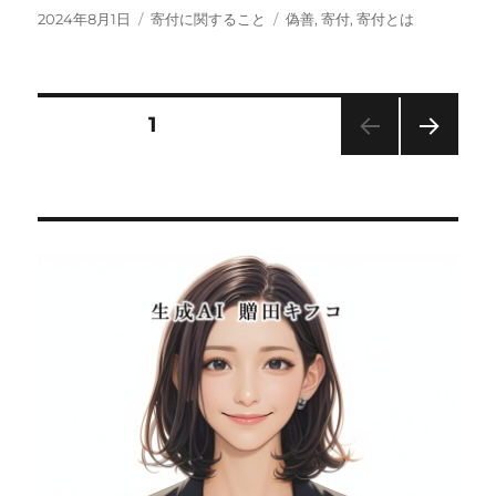
投
カ
タ
2024年8月1日
寄付に関すること
偽善
,
寄付
,
寄付とは
稿
テ
グ
日:
ゴ
リ
ー
投
固定ページ
1
次の
稿
ペー
ジ
の
ペ
ー
ジ
送