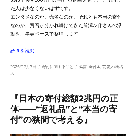
た人は少なくないはずです。
エンタメなのか、売名なのか、それとも本当の寄付
なのか。賛否が分かれ続けてきた前澤友作さんの活
動を、事実ベースで整理します。
“前澤友作の「お金配り」は寄付なのか？総額・寄付先・
続きを読む
投
カ
タ
2026年7月7日
寄付に関すること
偽善
,
寄付金
,
芸能人/著名
稿
テ
グ
人
日:
ゴ
リ
ー
『日本の寄付総額2兆円の正
体――“返礼品”と“本当の寄
付”の狭間で考える』