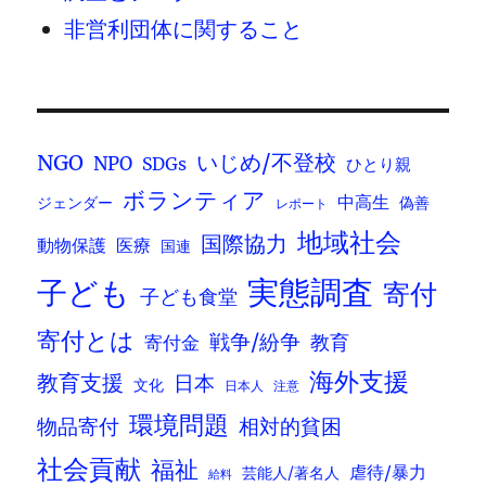
非営利団体に関すること
いじめ/不登校
NGO
NPO
SDGs
ひとり親
ボランティア
中高生
ジェンダー
偽善
レポート
地域社会
国際協力
動物保護
医療
国連
実態調査
子ども
寄付
子ども食堂
寄付とは
戦争/紛争
寄付金
教育
海外支援
教育支援
日本
文化
日本人
注意
環境問題
物品寄付
相対的貧困
社会貢献
福祉
虐待/暴力
芸能人/著名人
給料