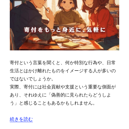
寄付という言葉を聞くと、何か特別な行為や、日常
生活とはかけ離れたものをイメージする人が多いの
ではないでしょうか。
実際、寄付には社会貢献や支援という重要な側面が
あり、それゆえに「偽善的に見られたらどうしよ
う」と感じることもあるかもしれません。
“あなたの好きが社会を変える：寄付を身近に感じるための
続きを読む