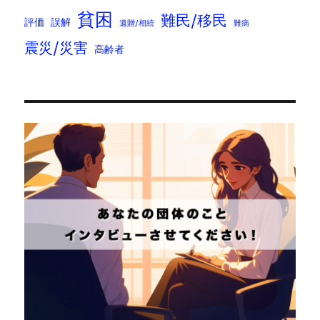
貧困
難民/移民
評価
誤解
遺贈/相続
難病
震災/災害
高齢者