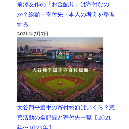
前澤友作の「お金配り」は寄付なの
か？総額・寄付先・本人の考えを整理
する
2026年7月7日
大谷翔平選手の寄付総額はいくら？慈
善活動の全記録と寄付先一覧【2021
年〜2025年】