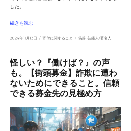
した。
“まとめ：実はあの人も？【芸能人の寄付】その影響力” 
続きを読む
投
カ
タ
2024年11月13日
寄付に関すること
偽善
,
芸能人/著名人
稿
テ
グ
日:
ゴ
リ
怪しい？『働けば？』の声
ー
も。【街頭募金】詐欺に遭わ
ないためにできること。信頼
できる募金先の見極め方