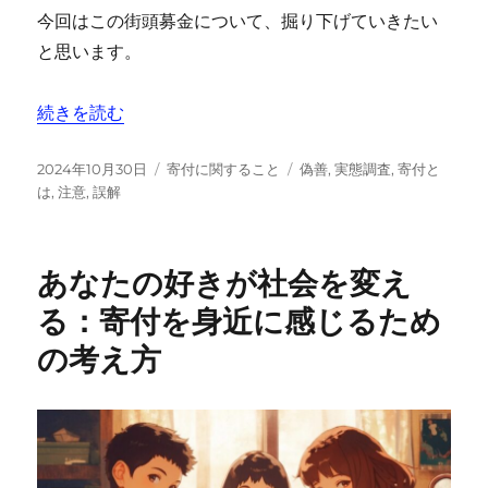
今回はこの街頭募金について、掘り下げていきたい
と思います。
“怪しい？『働けば？』の声も。【街頭募金】詐欺に遭わ
続きを読む
投
カ
タ
2024年10月30日
寄付に関すること
偽善
,
実態調査
,
寄付と
稿
テ
グ
は
,
注意
,
誤解
日:
ゴ
リ
ー
あなたの好きが社会を変え
る：寄付を身近に感じるため
の考え方