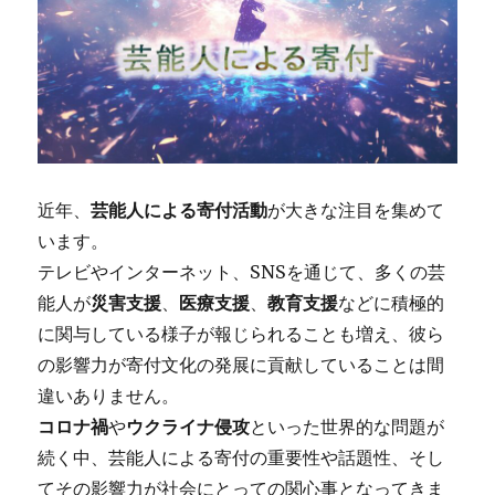
近年、
芸能人による寄付活動
が大きな注目を集めて
います。
テレビやインターネット、SNSを通じて、多くの芸
能人が
災害支援
、
医療支援
、
教育支援
などに積極的
に関与している様子が報じられることも増え、彼ら
の影響力が寄付文化の発展に貢献していることは間
違いありません。
コロナ禍
や
ウクライナ侵攻
といった世界的な問題が
続く中、芸能人による寄付の重要性や話題性、そし
てその影響力が社会にとっての関心事となってきま