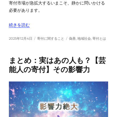
寄付市場が急拡大するいまこそ、静かに問いかける
必要があります。
“『日本の寄付総額2兆円の正体――“返礼品”と“本当の寄
続きを読む
投
カ
タ
2025年12月4日
寄付に関すること
偽善
,
地域社会
,
寄付とは
稿
テ
グ
日:
ゴ
リ
まとめ：実はあの人も？【芸
ー
能人の寄付】その影響力