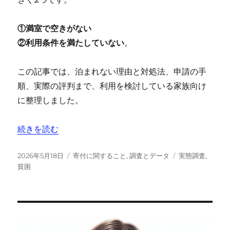
①満室で空きがない
②利用条件を満たしていない
。
この記事では、泊まれない理由と対処法、申請の手
順、実際の評判まで、利用を検討している家族向け
に整理しました。
“【ドナルド・マクドナルド・ハウス】に泊まれない？利
続きを読む
投
カ
タ
2026年5月18日
寄付に関すること
,
調査とデータ
実態調査
,
稿
テ
グ
貧困
日:
ゴ
リ
ー