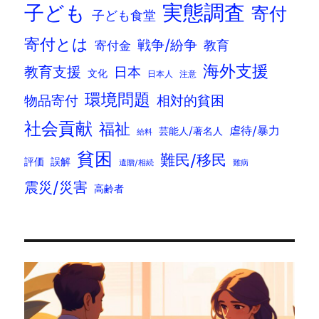
実態調査
子ども
寄付
子ども食堂
寄付とは
戦争/紛争
寄付金
教育
海外支援
教育支援
日本
文化
日本人
注意
環境問題
物品寄付
相対的貧困
社会貢献
福祉
虐待/暴力
芸能人/著名人
給料
貧困
難民/移民
評価
誤解
遺贈/相続
難病
震災/災害
高齢者