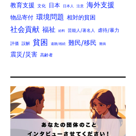
海外支援
教育支援
日本
文化
日本人
注意
環境問題
物品寄付
相対的貧困
社会貢献
福祉
虐待/暴力
芸能人/著名人
給料
貧困
難民/移民
評価
誤解
遺贈/相続
難病
震災/災害
高齢者