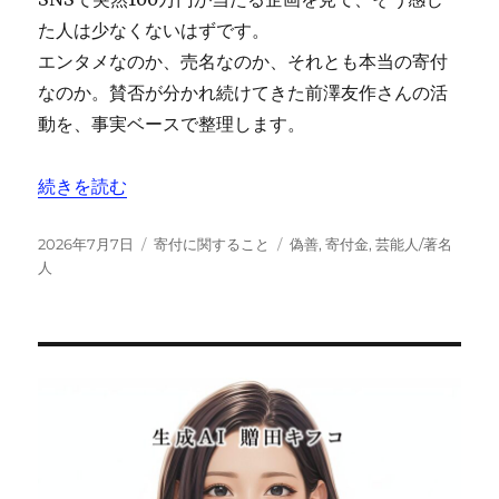
た人は少なくないはずです。
エンタメなのか、売名なのか、それとも本当の寄付
なのか。賛否が分かれ続けてきた前澤友作さんの活
動を、事実ベースで整理します。
“前澤友作の「お金配り」は寄付なのか？総額・寄付先・
続きを読む
投
カ
タ
2026年7月7日
寄付に関すること
偽善
,
寄付金
,
芸能人/著名
稿
テ
グ
人
日:
ゴ
リ
ー