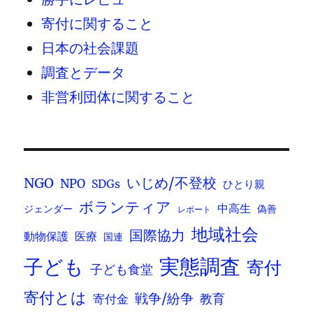
寄付に関すること
日本の社会課題
調査とデータ
非営利団体に関すること
いじめ/不登校
NGO
NPO
SDGs
ひとり親
ボランティア
中高生
ジェンダー
偽善
レポート
地域社会
国際協力
動物保護
医療
国連
実態調査
子ども
寄付
子ども食堂
寄付とは
戦争/紛争
寄付金
教育