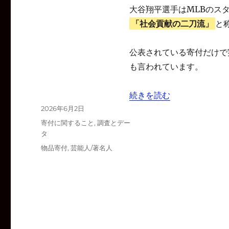
大谷翔平選手はMLBのス
「社会貢献の二刀流」
と
公表されている寄付だけで
も言われています。
“大谷翔平選手の寄付総額は
続きを読む
投
2026年6月2日
稿
カ
寄付に関すること
,
調査とデー
日:
テ
タ
ゴ
タ
物品寄付
,
芸能人/著名人
リ
グ
ー