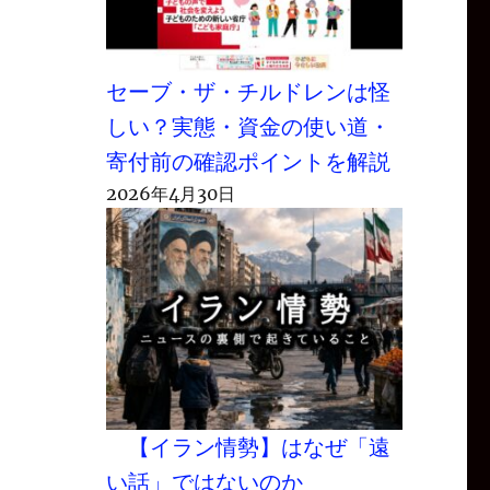
セーブ・ザ・チルドレンは怪
しい？実態・資金の使い道・
寄付前の確認ポイントを解説
2026年4月30日
【イラン情勢】はなぜ「遠
い話」ではないのか