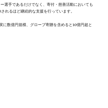
ター選手であるだけでなく、寄付・慈善活動においても
称されるほど継続的な支援を行っています。
実に数億円規模、グローブ寄贈を含めると10億円超と
いくら？慈善活動の全記録と寄付先一覧【2021年〜2025年】