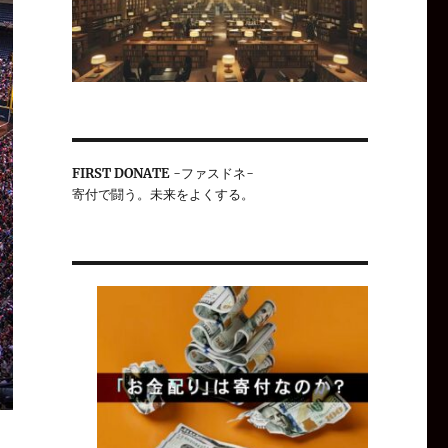
FIRST DONATE
-ファスドネ-
寄付で闘う。未来をよくする。