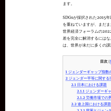
ます。
SDGsが採択された201
を重ねていますが、まだま
世界経済フォーラムの202
差を完全に解消するにはな
は、世界が未だに多くの課
目次
[
1
ジェンダーギャップ指数
2
ジェンダー平等に関する
2.1
日本における課題
2.1.1
ジェンダーギャ
2.1.2
労働市場での
2.2
途上国における課題
2.2.1
貧困とジェン