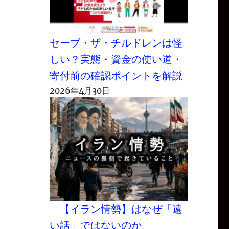
セーブ・ザ・チルドレンは怪
しい？実態・資金の使い道・
寄付前の確認ポイントを解説
2026年4月30日
【イラン情勢】はなぜ「遠
い話」ではないのか