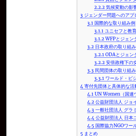
2.2.2
気候変動の影
3
ジェンダー問題へのアプ
3.1
国際的な取り組み例
3.1.1
ユニセフと教
3.1.2
WFPとジェン
3.2
日本政府の取り組み
3.2.1
ODAとジェン
3.2.2
安倍政権下の
3.3
民間団体の取り組み
3.3.1
ワールド・ビ
4
寄付先団体と具体的な活
4.1
UN Women（国
4.2
公益財団法人 ジョ
4.3
一般社団法人 グラ
4.4
公益財団法人 日本
4.5
国際協力NGOワー
5
まとめ