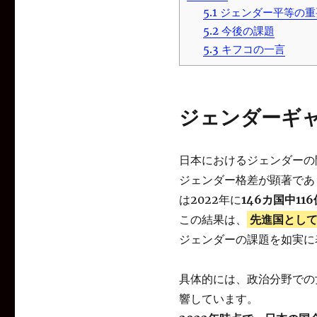
5.1
ジェンダー平等の重
5.2
今後の課題
5.3
キフコの一言
ジェンダーギ
日本におけるジェンダーの
ジェンダー格差が顕著であ
は2022年に
146カ国中116
この結果は、
先進国とし
ジェンダーの課題を如実に
具体的には、政治分野での
響しています。