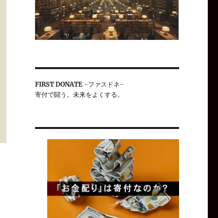
FIRST DONATE
-ファスドネ-
寄付で闘う。未来をよくする。