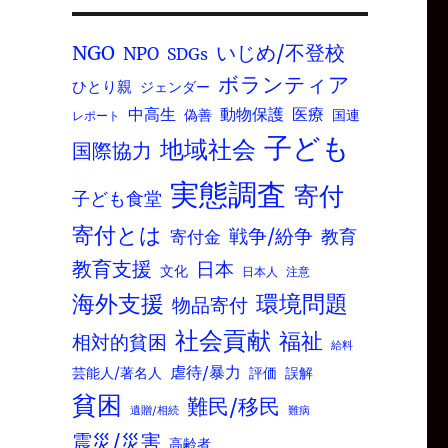
いじめ/不登校
NGO
NPO
SDGs
ボランティア
ひとり親
ジェンダー
中高生
動物保護
医療
偽善
国連
レポート
子ども
地域社会
国際協力
実態調査
寄付
子ども食堂
寄付とは
戦争/紛争
寄付金
教育
教育支援
日本
文化
日本人
注意
環境問題
海外支援
物品寄付
社会貢献
福祉
相対的貧困
給料
虐待/暴力
芸能人/著名人
評価
誤解
貧困
難民/移民
遺贈/相続
難病
震災/災害
高齢者