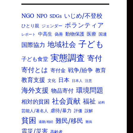
いじめ/不登校
NGO
NPO
SDGs
ボランティア
ひとり親
ジェンダー
中高生
動物保護
医療
偽善
国連
レポート
子ども
地域社会
国際協力
実態調査
寄付
子ども食堂
寄付とは
戦争/紛争
寄付金
教育
教育支援
日本
文化
日本人
注意
環境問題
海外支援
物品寄付
社会貢献
福祉
相対的貧困
給料
虐待/暴力
芸能人/著名人
評価
誤解
貧困
難民/移民
遺贈/相続
難病
震災/災害
高齢者