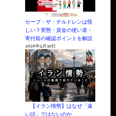
セーブ・ザ・チルドレンは怪
しい？実態・資金の使い道・
寄付前の確認ポイントを解説
2026年4月30日
【イラン情勢】はなぜ「遠
い話」ではないのか