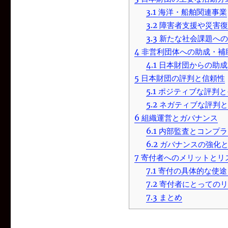
3.1
海洋・船舶関連事業
3.2
障害者支援や災害復
3.3
新たな社会課題への
4
非営利団体への助成・補
4.1
日本財団からの助成
5
日本財団の評判と信頼性
5.1
ポジティブな評判と
5.2
ネガティブな評判と
6
組織運営とガバナンス
6.1
内部監査とコンプラ
6.2
ガバナンスの強化と
7
寄付者へのメリットとリ
7.1
寄付の具体的な使途
7.2
寄付者にとってのリ
7.3
まとめ