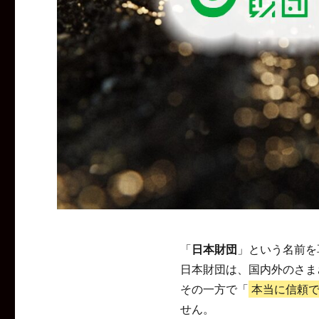
「
日本財団
」という名前を
日本財団は、国内外のさま
その一方で「
本当に信頼
せん。