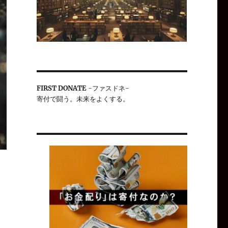
FIRST DONATE
-ファスドネ-
寄付で闘う。未来をよくする。