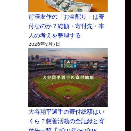
前澤友作の「お金配り」は寄
付なのか？総額・寄付先・本
人の考えを整理する
2026年7月7日
大谷翔平選手の寄付総額はい
くら？慈善活動の全記録と寄
付先一覧【2021年〜2025