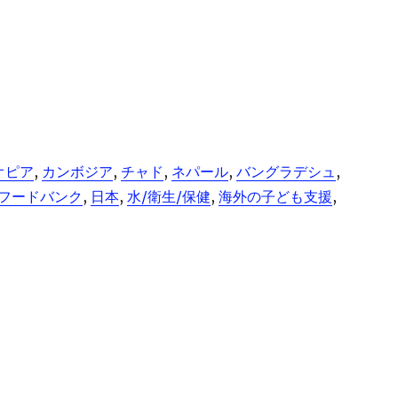
オピア
, 
カンボジア
, 
チャド
, 
ネパール
, 
バングラデシュ
, 
/フードバンク
, 
日本
, 
水/衛生/保健
, 
海外の子ども支援
, 
ーバーズ・ジャパン” の