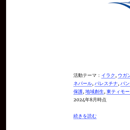
活動テーマ：
イラク
, 
ウガ
ネパール
, 
パレスチナ
, 
バン
保護
, 
地域創生
, 
東ティモー
2024年8月時点
“特定非営利活動法人ピース
続きを読む