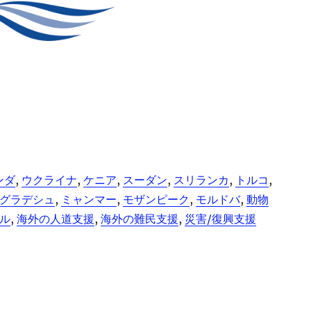
ンダ
, 
ウクライナ
, 
ケニア
, 
スーダン
, 
スリランカ
, 
トルコ
, 
グラデシュ
, 
ミャンマー
, 
モザンピーク
, 
モルドバ
, 
動物
ル
, 
海外の人道支援
, 
海外の難民支援
, 
災害/復興支援
ウィンズ・ジャパン” の