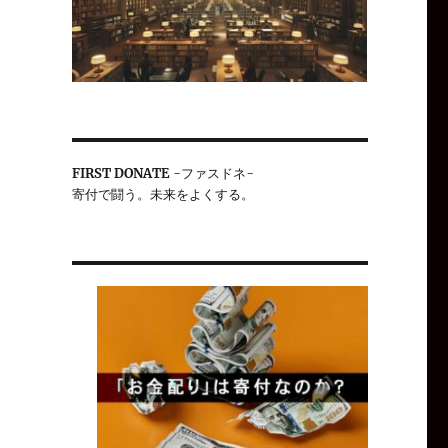
FIRST DONATE
-ファスドネ-
寄付で闘う。未来をよくする。