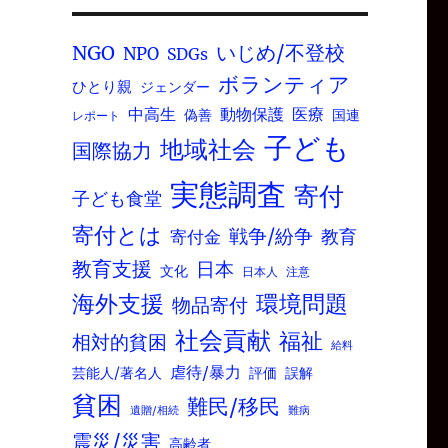
いじめ/不登校
NGO
NPO
SDGs
ボランティア
ひとり親
ジェンダー
中高生
動物保護
医療
偽善
国連
レポート
子ども
地域社会
国際協力
実態調査
寄付
子ども食堂
寄付とは
戦争/紛争
寄付金
教育
教育支援
日本
文化
日本人
注意
環境問題
海外支援
物品寄付
社会貢献
福祉
相対的貧困
給料
虐待/暴力
芸能人/著名人
評価
誤解
貧困
難民/移民
遺贈/相続
難病
震災/災害
高齢者