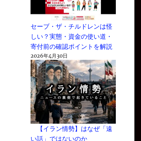
セーブ・ザ・チルドレンは怪
しい？実態・資金の使い道・
寄付前の確認ポイントを解説
2026年4月30日
【イラン情勢】はなぜ「遠
い話」ではないのか