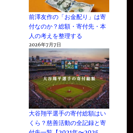
前澤友作の「お金配り」は寄
付なのか？総額・寄付先・本
人の考えを整理する
2026年7月7日
大谷翔平選手の寄付総額はい
くら？慈善活動の全記録と寄
付先一覧【2021年〜2025