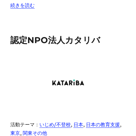
“認定NPO法人D×P（ディーピー）” の
続きを読む
認定NPO法人カタリバ
活動テーマ：
いじめ/不登校
, 
日本
, 
日本の教育支援
, 
東京
, 
関東その他