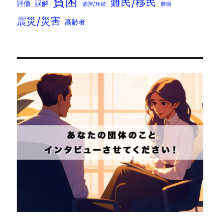
貧困
難民/移民
評価
誤解
遺贈/相続
難病
震災/災害
高齢者