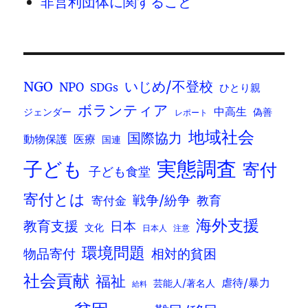
非営利団体に関すること
いじめ/不登校
NGO
NPO
SDGs
ひとり親
ボランティア
中高生
ジェンダー
偽善
レポート
地域社会
国際協力
動物保護
医療
国連
実態調査
子ども
寄付
子ども食堂
寄付とは
戦争/紛争
寄付金
教育
海外支援
教育支援
日本
文化
日本人
注意
環境問題
物品寄付
相対的貧困
社会貢献
福祉
虐待/暴力
芸能人/著名人
給料