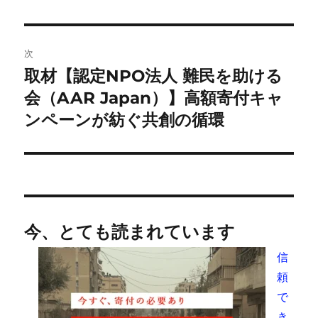
投
ビ
稿:
ゲ
次
取材【認定NPO法人 難民を助ける
次
ー
の
会（AAR Japan）】高額寄付キャ
シ
投
ンペーンが紡ぐ共創の循環
稿:
ョ
ン
今、とても読まれています
信
頼
で
き