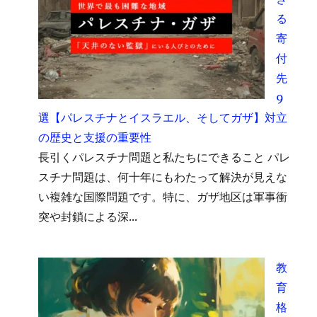
る
寄
付
先
9
選【パレスチナとイスラエル、そしてガザ】対立
の歴史と支援の重要性
長引くパレスチナ問題と私たちにできること パレ
スチナ問題は、何十年にもわたって解決が見えな
い複雑な国際問題です。特に、ガザ地区は軍事衝
突や封鎖による深...
教
育
格