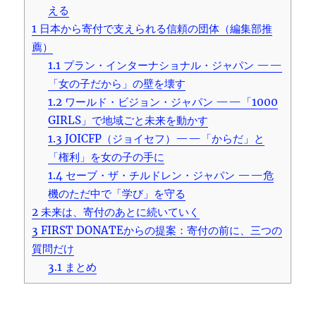
える
1
日本から寄付で支えられる信頼の団体（編集部推
薦）
1.1
プラン・インターナショナル・ジャパン ——
「女の子だから」の壁を壊す
1.2
ワールド・ビジョン・ジャパン ——「1000
GIRLS」で地域ごと未来を動かす
1.3
JOICFP（ジョイセフ）——「からだ」と
「権利」を女の子の手に
1.4
セーブ・ザ・チルドレン・ジャパン ——危
機のただ中で「学び」を守る
2
未来は、寄付のあとに続いていく
3
FIRST DONATEからの提案：寄付の前に、三つの
質問だけ
3.1
まとめ