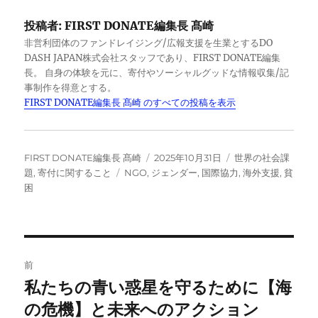
c
k
p
投稿者:
FIRST DONATE編集長 髙崎
e
e
y
非営利団体のファンドレイジング/広報支援を生業とするDO
b
d
Li
DASH JAPAN株式会社スタッフであり、FIRST DONATE編集
長。 自身の体験を元に、寄付やソーシャルグッドな情報収集/記
o
I
n
事制作を得意とする。
o
n
k
FIRST DONATE編集長 髙崎 のすべての投稿を表示
k
投
投
カ
FIRST DONATE編集長 髙崎
2025年10月31日
世界の社会課
稿
タ
稿
テ
題
,
寄付に関すること
NGO
,
ジェンダー
,
国際協力
,
海外支援
,
貧
者
グ
日:
ゴ
困
リ
ー
投
前
稿
私たちの青い惑星を守るために【海
前
の
の危機】と未来へのアクション
ナ