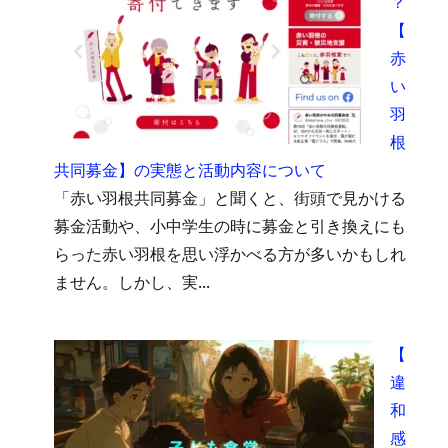
？
【
赤
い
羽
根
共同募金】の実態と活動内容について
「赤い羽根共同募金」と聞くと、街頭で見かける
募金活動や、小中学生の時に募金と引き換えにも
らった赤い羽根を思い浮かべる方が多いかもしれ
ません。しかし、実...
【
違
和
感