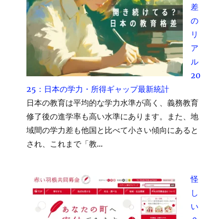
差
の
リ
ア
ル
20
25：日本の学力・所得ギャップ最新統計
日本の教育は平均的な学力水準が高く、義務教育
修了後の進学率も高い水準にあります。また、地
域間の学力差も他国と比べて小さい傾向にあると
され、これまで「教...
怪
し
い