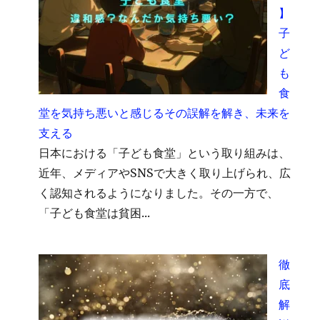
】
子
ど
も
食
堂を気持ち悪いと感じるその誤解を解き、未来を
支える
日本における「子ども食堂」という取り組みは、
近年、メディアやSNSで大きく取り上げられ、広
く認知されるようになりました。その一方で、
「子ども食堂は貧困...
徹
底
解