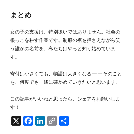
まとめ
女の子の支援は、特別扱いではありません。社会の
根っこを耕す作業です。制服の裾を押さえながら笑
う誰かの名前を、私たちはやっと知り始めていま
す。
寄付は小さくても、物語は大きくなる——そのこと
を、何度でも一緒に確かめていきたいと思います。
この記事がいいねと思ったら、シェアをお願いしま
す！
X
F
Li
C
共
a
n
o
有