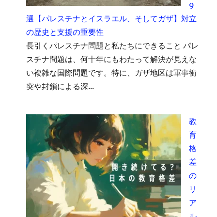
9
選【パレスチナとイスラエル、そしてガザ】対立
の歴史と支援の重要性
長引くパレスチナ問題と私たちにできること パレ
スチナ問題は、何十年にもわたって解決が見えな
い複雑な国際問題です。特に、ガザ地区は軍事衝
突や封鎖による深...
教
育
格
差
の
リ
ア
ル