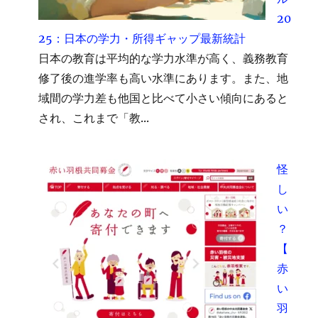
20
25：日本の学力・所得ギャップ最新統計
日本の教育は平均的な学力水準が高く、義務教育
修了後の進学率も高い水準にあります。また、地
域間の学力差も他国と比べて小さい傾向にあると
され、これまで「教...
怪
し
い
？
【
赤
い
羽