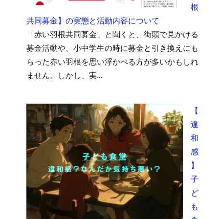
根
共同募金】の実態と活動内容について
「赤い羽根共同募金」と聞くと、街頭で見かける
募金活動や、小中学生の時に募金と引き換えにも
らった赤い羽根を思い浮かべる方が多いかもしれ
ません。しかし、実...
【
違
和
感
】
子
ど
も