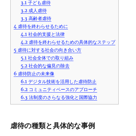
3.1
子ども虐待
3.2
成人虐待
3.3
高齢者虐待
4
虐待を終わらせるために
4.1
社会的支援と法律
4.2
虐待を終わらせるための具体的なステップ
5
虐待に対する社会の向き合い方
5.1
社会全体での取り組み
5.2
社会的な偏見の除去
6
虐待防止の未来像
6.1
デジタル技術を活用した虐待防止
6.2
コミュニティベースのアプローチ
6.3
法制度のさらなる強化と国際協力
虐待の種類と具体的な事例