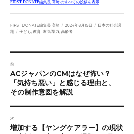
o
n
k
FIRST DONATE編集長 髙崎 のすべての投稿を表示
k
投
投
カ
FIRST DONATE編集長 髙崎
2024年8月19日
日本の社会課
稿
タ
稿
テ
題
子ども
,
教育
,
虐待/暴力
,
高齢者
者
グ
日:
ゴ
リ
ー
投
前
稿
ACジャパンのCMはなぜ怖い？
前
の
「気持ち悪い」と感じる理由と、
ナ
投
その制作意図を解説
ビ
稿:
ゲ
次
ー
増加する【ヤングケアラー】の現状
次
シ