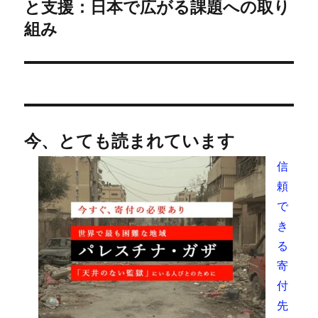
の
と支援：日本で広がる課題への取り
投
ョ
組み
稿:
ン
今、とても読まれています
信
頼
で
き
る
寄
付
先