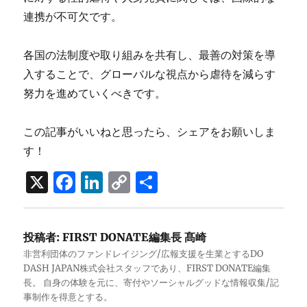
連携が不可欠です。
各国の法制度や取り組みを共有し、最善の対策を導
入することで、グローバルな視点から虐待を減らす
努力を進めていくべきです。
この記事がいいねと思ったら、シェアをお願いしま
す！
X
F
Li
C
共
a
n
o
有
c
k
p
投稿者:
FIRST DONATE編集長 髙崎
e
e
y
非営利団体のファンドレイジング/広報支援を生業とするDO
b
d
Li
DASH JAPAN株式会社スタッフであり、FIRST DONATE編集
長。 自身の体験を元に、寄付やソーシャルグッドな情報収集/記
o
I
n
事制作を得意とする。