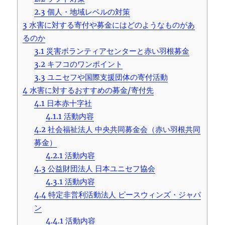
2.3
個人・地域レベルの対策
3
水害に対する寄付や募金にはどのようなものがあ
るのか
3.1
災害ボランティアセンターと赤い羽根募金
3.2
キフコのワンポイント
3.3
ユニセフや国際支援団体の寄付活動
4
水害に対するおすすめの募金/寄付先
4.1
日本赤十字社
4.1.1
活動内容
4.2
社会福祉法人 中央共同募金会（赤い羽根共同
募金）
4.2.1
活動内容
4.3
公益財団法人 日本ユニセフ協会
4.3.1
活動内容
4.4
特定非営利活動法人 ピースウィンズ・ジャパ
ン
4.4.1
活動内容