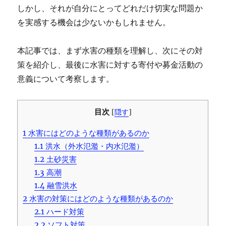
しかし、それが自分にとってどれだけ切実な問題か
を実感する機会は少ないかもしれません。
本記事では、まず水害の種類を理解し、次にその対
策を紹介し、最後に水害に対する寄付や募金活動の
意義について考察します。
目次
[
隠す
]
1
水害にはどのような種類があるのか
1.1
洪水（外水氾濫・内水氾濫）
1.2
土砂災害
1.3
高潮
1.4
融雪洪水
2
水害の対策にはどのような種類があるのか
2.1
ハード対策
2.2
ソフト対策