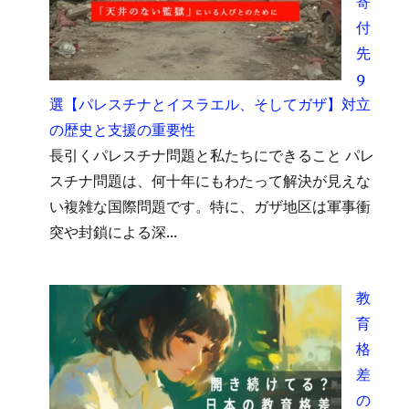
寄
付
先
9
選【パレスチナとイスラエル、そしてガザ】対立
の歴史と支援の重要性
長引くパレスチナ問題と私たちにできること パレ
スチナ問題は、何十年にもわたって解決が見えな
い複雑な国際問題です。特に、ガザ地区は軍事衝
突や封鎖による深...
教
育
格
差
の