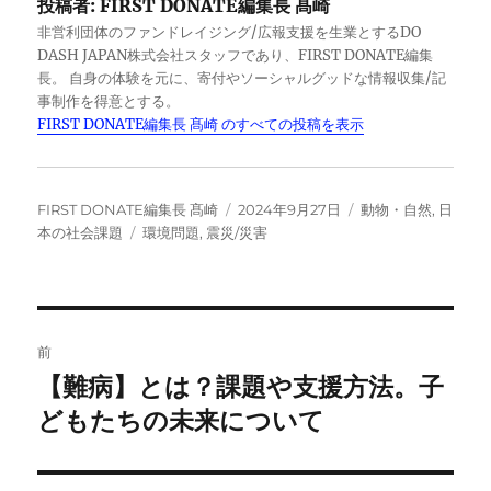
投稿者:
FIRST DONATE編集長 髙崎
e
e
y
非営利団体のファンドレイジング/広報支援を生業とするDO
b
d
Li
DASH JAPAN株式会社スタッフであり、FIRST DONATE編集
長。 自身の体験を元に、寄付やソーシャルグッドな情報収集/記
o
I
n
事制作を得意とする。
o
n
k
FIRST DONATE編集長 髙崎 のすべての投稿を表示
k
投
投
カ
FIRST DONATE編集長 髙崎
2024年9月27日
動物・自然
,
日
稿
タ
稿
テ
本の社会課題
環境問題
,
震災/災害
者
グ
日:
ゴ
リ
ー
投
前
稿
【難病】とは？課題や支援方法。子
前
の
どもたちの未来について
ナ
投
ビ
稿: