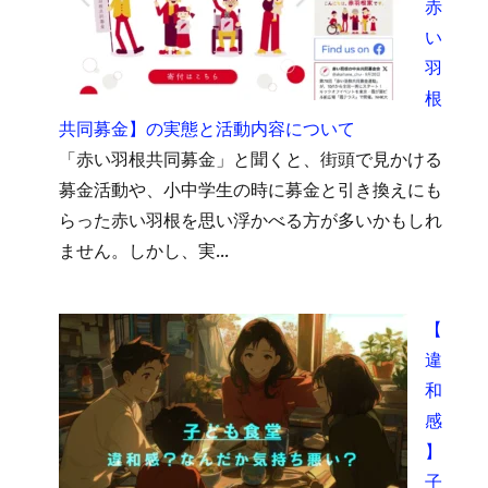
赤
い
羽
根
共同募金】の実態と活動内容について
「赤い羽根共同募金」と聞くと、街頭で見かける
募金活動や、小中学生の時に募金と引き換えにも
らった赤い羽根を思い浮かべる方が多いかもしれ
ません。しかし、実...
【
違
和
感
】
子