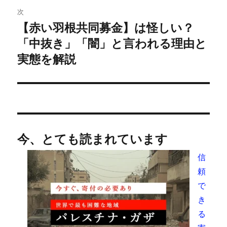
ゲ
次
【赤い羽根共同募金】は怪しい？
次
ー
の
「中抜き」「闇」と言われる理由と
シ
投
実態を解説
稿:
ョ
ン
今、とても読まれています
信
頼
で
き
る