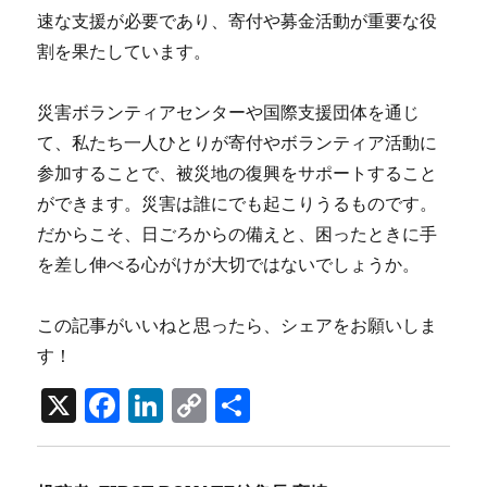
速な支援が必要であり、寄付や募金活動が重要な役
割を果たしています。
災害ボランティアセンターや国際支援団体を通じ
て、私たち一人ひとりが寄付やボランティア活動に
参加することで、被災地の復興をサポートすること
ができます。災害は誰にでも起こりうるものです。
だからこそ、日ごろからの備えと、困ったときに手
を差し伸べる心がけが大切ではないでしょうか。
この記事がいいねと思ったら、シェアをお願いしま
す！
X
F
Li
C
共
a
n
o
有
c
k
p