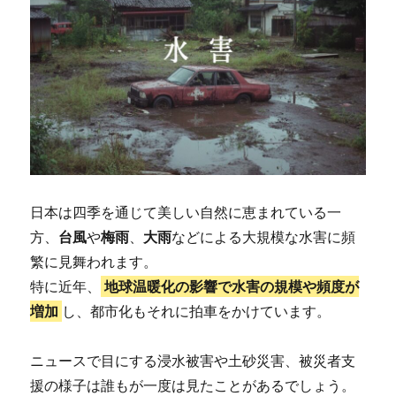
日本は四季を通じて美しい自然に恵まれている一
方、
台風
や
梅雨
、
大雨
などによる大規模な水害に頻
繁に見舞われます。
特に近年、
地球温暖化の影響で水害の規模や頻度が
増加
し、都市化もそれに拍車をかけています。
ニュースで目にする浸水被害や土砂災害、被災者支
援の様子は誰もが一度は見たことがあるでしょう。