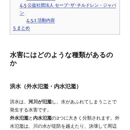
4.5
公益社団法人 セーブ･ザ･チルドレン・ジャパ
ン
4.5.1
活動内容
5
まとめ
水害にはどのような種類があるの
か
洪水（外水氾濫・内水氾濫）
洪水は、
河川が氾濫
し、水があふれてしまうことで
発生する水害です。
外水氾濫
と
内水氾濫
の2つに大きく分類されます。外
水氾濫は、川の水が堤防を越えたり、決壊して周辺