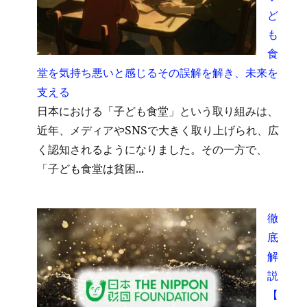
ど
も
食
堂を気持ち悪いと感じるその誤解を解き、未来を
支える
日本における「子ども食堂」という取り組みは、
近年、メディアやSNSで大きく取り上げられ、広
く認知されるようになりました。その一方で、
「子ども食堂は貧困...
徹
底
解
説
【