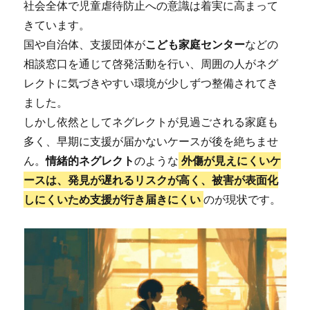
社会全体で児童虐待防止への意識は着実に高まって
きています。
国や自治体、支援団体が
こども家庭センター
などの
相談窓口を通じて啓発活動を行い、周囲の人がネグ
レクトに気づきやすい環境が少しずつ整備されてき
ました。
しかし依然としてネグレクトが見過ごされる家庭も
多く、早期に支援が届かないケースが後を絶ちませ
ん。
情緒的ネグレクト
のような
外傷が見えにくいケ
ースは、発見が遅れるリスクが高く、被害が表面化
しにくいため支援が行き届きにくい
のが現状です。