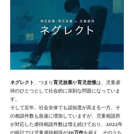
ネグレクト
、つまり
育児放棄
や
育児怠慢
は、児童虐
待のひとつとして社会的に深刻な問題になっていま
す。
そして近年、社会全体でも認知度が高まる一方、そ
の相談件数も急速に増加していますが、児童相談所
が対応した虐待相談件数は増え続けており、2022年
の統計では児童虐待相談が
20万件
を超え、そのうち