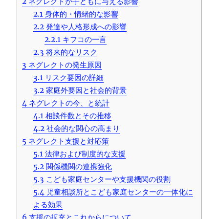
2
ネグレクトが子どもに与える影響
2.1
身体的・情緒的な影響
2.2
発達や人格形成への影響
2.2.1
キフコの一言
2.3
将来的なリスク
3
ネグレクトの発生原因
3.1
リスク要因の詳細
3.2
家庭外要因と社会的背景
4
ネグレクトの今、と統計
4.1
相談件数とその推移
4.2
社会的な関心の高まり
5
ネグレクト支援と対応策
5.1
法律および制度的な支援
5.2
関係機関の連携強化
5.3
こども家庭センターや支援機関の役割
5.4
児童相談所とこども家庭センターの一体化に
よる効果
6
支援の拡充とこれからについて