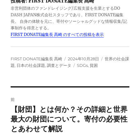
投稿者:
FIRST DONATE編集長 髙崎
e
e
y
非営利団体のファンドレイジング/広報支援を生業とするDO
b
d
Li
DASH JAPAN株式会社スタッフであり、FIRST DONATE編集
長。 自身の体験を元に、寄付やソーシャルグッドな情報収集/記
o
I
n
事制作を得意とする。
o
n
k
FIRST DONATE編集長 髙崎 のすべての投稿を表示
k
投
投
カ
FIRST DONATE編集長 髙崎
2024年10月28日
世界の社会課
稿
稿
タ
テ
題
,
日本の社会課題
,
調査とデータ
SDGs
,
貧困
者
日:
グ
ゴ
リ
ー
投
前
稿
【財団】とは何か？その詳細と世界
前
の
最大の財団について。寄付の必要性
ナ
投
とあわせて解説
ビ
稿: