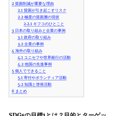
2
貧困削減が重要な理由
2.1
貧困が引き起こすリスク
2.2
極度の貧困層の現状
2.2.1
キフコのひとこと
3
日本の取り組みと企業の事例
3.1
政府の取り組み
3.2
企業の事例
4
海外の取り組み
4.1
ユニセフや世界銀行の活動
4.2
他国の先進事例
5
個人でできること
5.1
寄付やボランティア活動
5.2
知識と啓発活動
6
まとめ
SDGsの目標1とは？目的とターゲッ