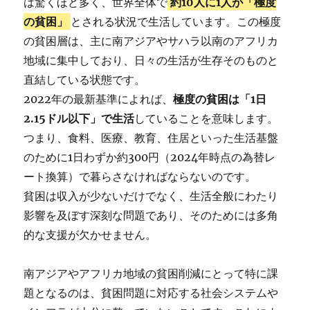
は驚くほど多く、世界全体で
約10人に1人が「極度
の貧困」
とされる状況で生活しています。この極度
の貧困層は、主に南アジアやサハラ以南のアフリカ
地域に集中しており、日々の生活が生存そのものと
直結している状態です。
2022年の最新基準によれば、
極度の貧困は「1日
2.15ドル以下」で生活
していることを意味します。
つまり、食料、医療、教育、住居といった生活基盤
のために1日わずか約300円（2024年時点の為替レ
ート換算）で暮らさなければならないのです。
貧困は収入が少ないだけでなく、生活全般にわたり
影響を及ぼす深刻な問題であり、そのためには多角
的な支援が欠かせません。
南アジアやアフリカ地域の貧困削減にとって特に課
題となるのは、貧困問題に対応する社会システムや