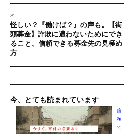
ゲ
次
ー
怪しい？『働けば？』の声も。【街
次
シ
の
頭募金】詐欺に遭わないためにでき
投
ョ
ること。信頼できる募金先の見極め
稿:
方
ン
今、とても読まれています
信
頼
で