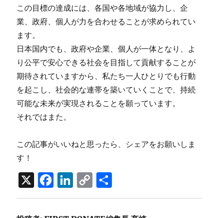
この目標の達成には、各国や各地域が協力し、企
業、政府、個人が力を合わせることが求められてい
ます。
日本国内でも、政府や企業、個人が一体となり、よ
り公平で安心できる社会を目指して貢献することが
期待されていますから、私たち一人ひとりでも行動
を起こし、社会的な連帯を築いていくことで、持続
可能な未来が実現されることを願っています。
それではまた。
この記事がいいねと思ったら、シェアをお願いしま
す！
X
F
Li
C
共
a
n
o
有
c
k
p