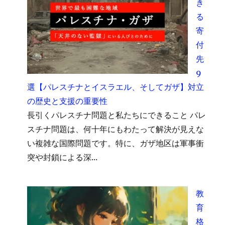
き
る
寄
付
先
9
選【パレスチナとイスラエル、そしてガザ】対立
の歴史と支援の重要性
長引くパレスチナ問題と私たちにできること パレ
スチナ問題は、何十年にもわたって解決が見えな
い複雑な国際問題です。特に、ガザ地区は軍事衝
突や封鎖による深...
教
育
格