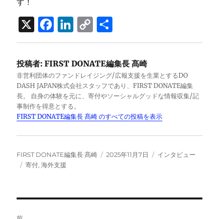
す！
X
F
Li
C
共
a
n
o
有
c
k
p
投稿者:
FIRST DONATE編集長 髙崎
e
e
y
非営利団体のファンドレイジング/広報支援を生業とするDO
b
d
Li
DASH JAPAN株式会社スタッフであり、FIRST DONATE編集
長。 自身の体験を元に、寄付やソーシャルグッドな情報収集/記
o
I
n
事制作を得意とする。
o
n
k
FIRST DONATE編集長 髙崎 のすべての投稿を表示
k
投
投
カ
FIRST DONATE編集長 髙崎
2025年11月7日
インタビュー
稿
タ
稿
テ
寄付
,
海外支援
者
グ
日:
ゴ
リ
ー
投
前