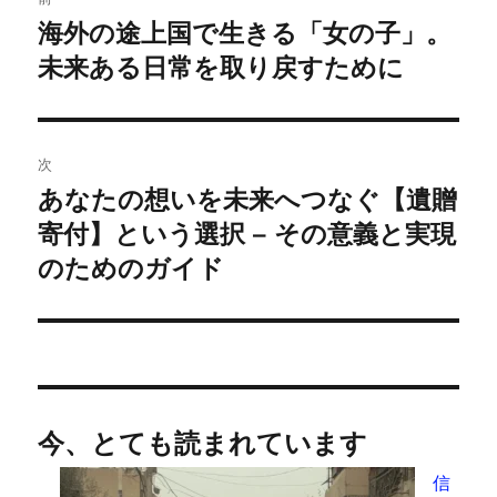
稿
海外の途上国で生きる「女の子」。
前
の
未来ある日常を取り戻すために
ナ
投
ビ
稿:
ゲ
次
あなたの想いを未来へつなぐ【遺贈
次
ー
の
寄付】という選択 – その意義と実現
シ
投
のためのガイド
稿:
ョ
ン
今、とても読まれています
信